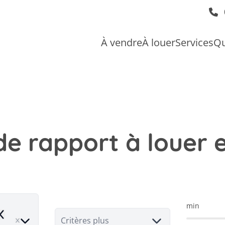
À vendre
À louer
Services
Qu
e rapport à louer e
min
emove
Critères plus