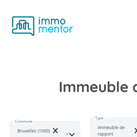
Aller au contenu principal
Immeuble d
Type
Commune
Immeuble de
Bruxelles (1000)
Remove
R
rapport