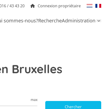
016 / 43 43 20
Connexion propriétaire
i sommes-nous?
Recherche
Administration
n Bruxelles
max
Chercher